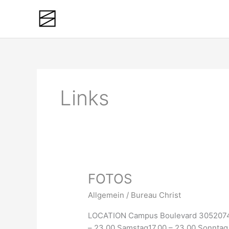
Zum
Inhalt
springen
Links
FOTOS
FOTOS
Allgemein
/
Bureau Christ
LOCATION Campus Boulevard 305207
– 23.00 Samstag17.00 – 23.00 Sonntag