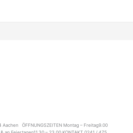
4 Aachen ÖFFNUNGSZEITEN Montag – Freitag9.00
 & an Feiertagen11.30 – 23.00 KONTAKT 0241 / 475