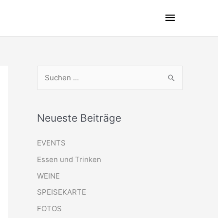
Hauptme
S
u
c
Neueste Beiträge
h
e
EVENTS
n
Essen und Trinken
n
WEINE
a
SPEISEKARTE
c
FOTOS
h