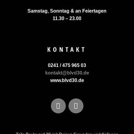
Samstag, Sonntag & an Feiertagen
11.30 – 23.00
KONTAKT
0241 / 475 965 03
kontakt@blvd30.de
www.blvd30.de
F
I
a
n
c
s
e
t
b
a