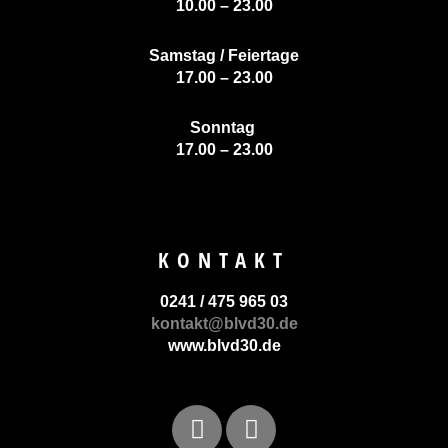
10.00 – 23.00
Samstag / Feiertage
17.00 – 23.00
Sonntag
17.00 – 23.00
KONTAKT
0241 / 475 965 03
kontakt@blvd30.de
www.blvd30.de
F
I
a
n